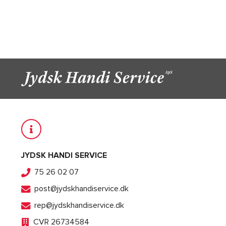
JYDSK HANDI SERVICE
75 26 02 07
post@jydskhandiservice.dk
rep@jydskhandiservice.dk
CVR 26734584